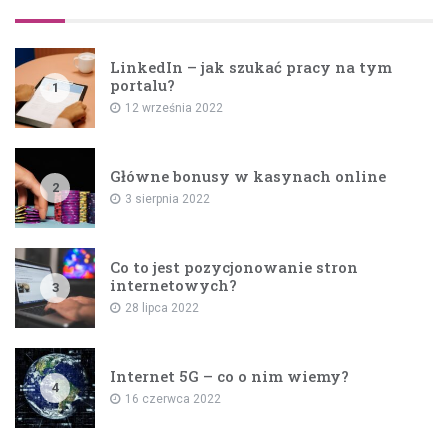
LinkedIn – jak szukać pracy na tym
portalu?
1
12 września 2022
Główne bonusy w kasynach online
2
3 sierpnia 2022
Co to jest pozycjonowanie stron
internetowych?
3
28 lipca 2022
Internet 5G – co o nim wiemy?
4
16 czerwca 2022